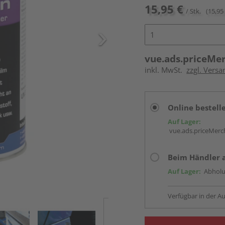
15,95 €
/ Stk.
(15,95 
vue.ads.priceMe
inkl. MwSt.
zzgl. Versa
Online bestell
Auf Lager:
vue.ads.priceMerch
Beim Händler 
Auf Lager:
Abholu
Verfügbar in der Au