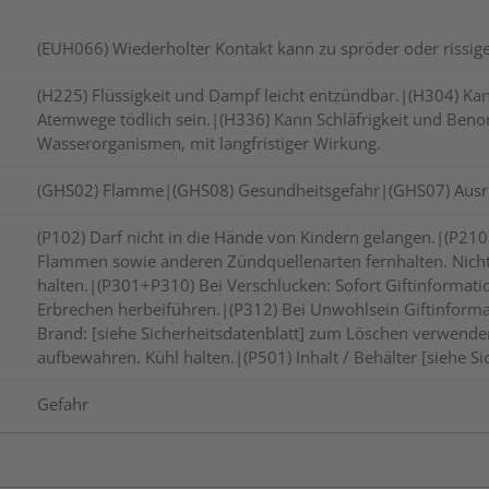
(EUH066) Wiederholter Kontakt kann zu spröder oder rissige
(H225) Flüssigkeit und Dampf leicht entzündbar.|(H304) Kan
Atemwege tödlich sein.|(H336) Kann Schläfrigkeit und Beno
Wasserorganismen, mit langfristiger Wirkung.
(GHS02) Flamme|(GHS08) Gesundheitsgefahr|(GHS07) Ausr
(P102) Darf nicht in die Hände von Kindern gelangen.|(P210
Flammen sowie anderen Zündquellenarten fernhalten. Nicht 
halten.|(P301+P310) Bei Verschlucken: Sofort Giftinformati
Erbrechen herbeiführen.|(P312) Bei Unwohlsein Giftinform
Brand: [siehe Sicherheitsdatenblatt] zum Löschen verwende
aufbewahren. Kühl halten.|(P501) Inhalt / Behälter [siehe Si
Gefahr