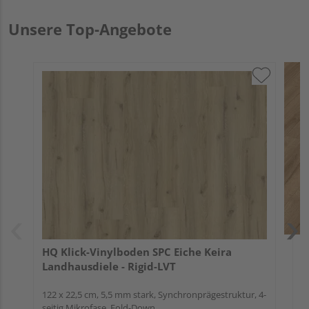
Unsere Top-Angebote
M
l
r
1
A
HQ Klick-Vinylboden SPC Eiche Keira
Landhausdiele - Rigid-LVT
122 x 22,5 cm, 5,5 mm stark, Synchronprägestruktur, 4-
seitig Mikrofase, Fold-Down