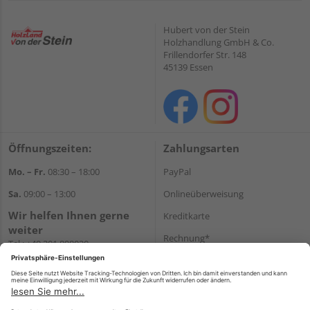
Hubert von der Stein
Holzhandlung GmbH & Co.
Frillendorfer Str. 148
45139 Essen
Öffnungszeiten:
Zahlungsarten
Mo. – Fr.
08:30 – 18:00
PayPal
Sa.
09:00 – 13:00
Onlineüberweisung
Wir helfen Ihnen gerne
Kreditkarte
weiter
Rechnung*
Tel.:
+49 201 898020
E-Mail:
shop@vonderstein.de
*Bonität vorausgesetzt
Versand
Versandkosten