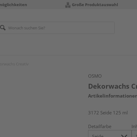
möglichkeiten
Große Produktauswahl
orwachs Creativ
OSMO
Dekorwachs Cr
Artikelinformatione
3172 Seide 125 ml
Detailfarbe
In