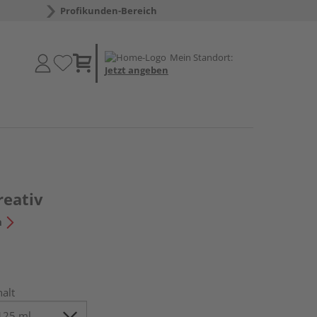
Profikunden-Bereich
Mein Standort:
Jetzt angeben
eativ
n
halt