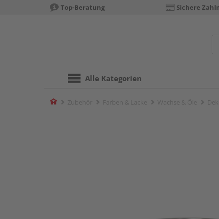
Top-Beratung
Sichere Zahl
Alle Kategorien
Home
Zubehör
Farben & Lacke
Wachse & Öle
Dek