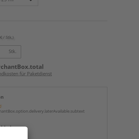
€ / Stk.)
Stk.
rchantBox.total
ndkosten für Paketdienst
en
g:
antBox.option.delivery.laterAvailable.subtext
abholen
g: