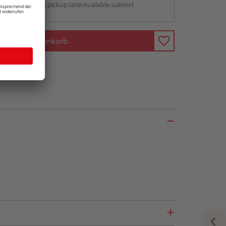
antBox.option.pickup.laterAvailable.subtext
In den Warenkorb