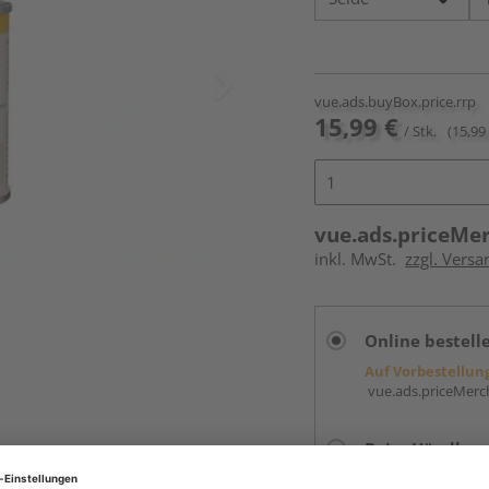
vue.ads.buyBox.price.rrp
15,99 €
/ Stk.
(15,99 
vue.ads.priceMe
inkl. MwSt.
zzgl. Versa
Online bestell
Auf Vorbestellun
vue.ads.priceMerch
Beim Händler 
Auf Vorbestellun