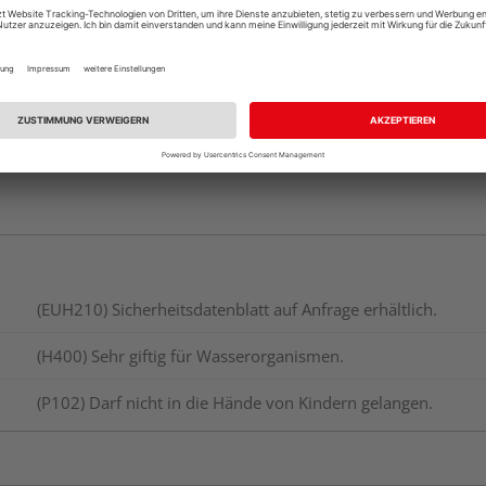
vue.ads.priceMerch
(EUH210) Sicherheitsdatenblatt auf Anfrage erhältlich.
(H400) Sehr giftig für Wasserorganismen.
(P102) Darf nicht in die Hände von Kindern gelangen.