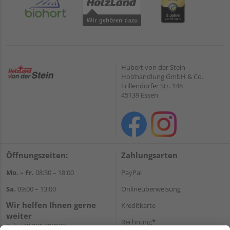
Hubert von der Stein
Holzhandlung GmbH & Co.
Frillendorfer Str. 148
45139 Essen
Öffnungszeiten:
Zahlungsarten
Mo. – Fr.
08:30 – 18:00
PayPal
Sa.
09:00 – 13:00
Onlineüberweisung
Wir helfen Ihnen gerne
Kreditkarte
weiter
Rechnung*
Tel.:
+49 201 898020