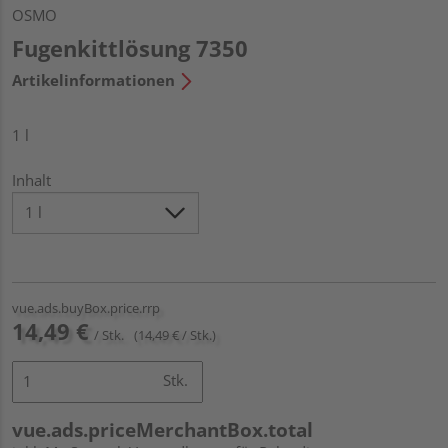
OSMO
Fugenkittlösung 7350
Artikelinformationen
1 l
Inhalt
vue.ads.buyBox.price.rrp
14,49 €
/ Stk.
(14,49 € / Stk.)
Stk.
vue.ads.priceMerchantBox.total