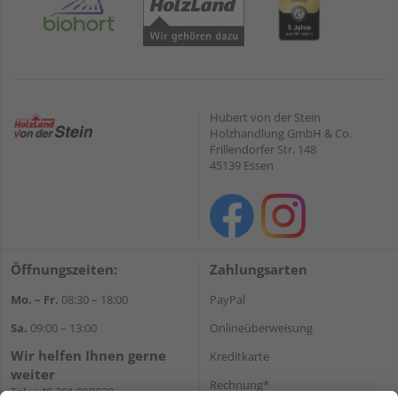
Hubert von der Stein
Holzhandlung GmbH & Co.
Frillendorfer Str. 148
45139 Essen
Öffnungszeiten:
Zahlungsarten
Mo. – Fr.
08:30 – 18:00
PayPal
Sa.
09:00 – 13:00
Onlineüberweisung
Wir helfen Ihnen gerne
Kreditkarte
weiter
Rechnung*
Tel.:
+49 201 898020