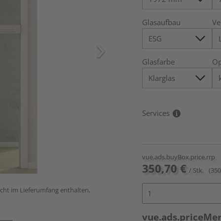
Glasaufbau
Ve
Glasfarbe
Op
Services
vue.ads.buyBox.price.rrp
350,70 €
/ Stk.
(350
icht im Lieferumfang enthalten,
vue.ads.priceMe