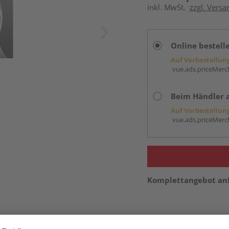
inkl. MwSt.
zzgl. Versa
Online bestell
Auf Vorbestellun
vue.ads.priceMerch
Beim Händler 
Auf Vorbestellun
vue.ads.priceMerch
Komplettangebot an