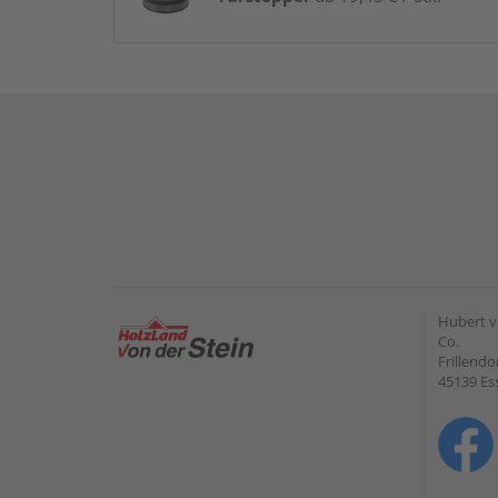
Hubert v
Co.
Frillendo
45139 Es