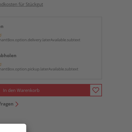
ndkosten für Stückgut
en
g:
antBox.option.delivery.laterAvailable.subtext
abholen
g:
antBox.option.pickup.laterAvailable.subtext
In den Warenkorb
fragen