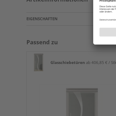
EIGENSCHAFTEN
Passend zu
Glasschiebetüren
ab 406,85 € / Stk