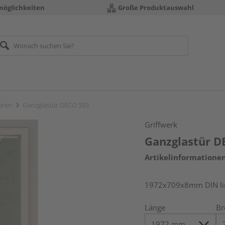
möglichkeiten
Große Produktauswahl
üren
Ganzglastür DECO 583
Griffwerk
Ganzglastür D
Artikelinformatione
1972x709x8mm DIN link
Länge
Br