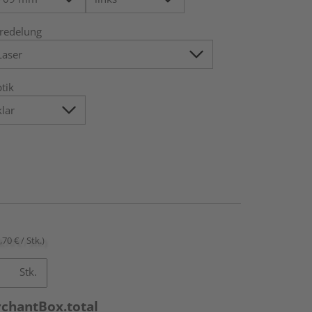
redelung
tik
,70 € / Stk.)
Stk.
rchantBox.total