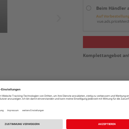
Beim Händler 
Auf Vorbestellun
vue.ads.priceMerch
Komplettangebot an