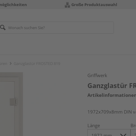
möglichkeiten
Große Produktauswahl
üren
Ganzglastür FROSTED 819
Griffwerk
Ganzglastür F
Artikelinformatione
1972x709x8mm DIN vari
Länge
Br