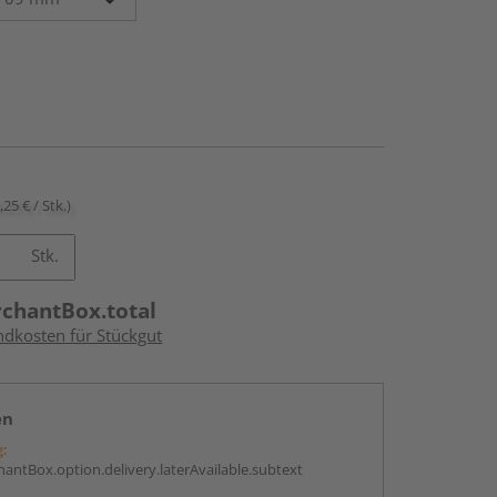
,25 € / Stk.)
Stk.
rchantBox.total
ndkosten für Stückgut
en
g:
antBox.option.delivery.laterAvailable.subtext