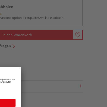
abholen
g:
antBox.option.pickup.laterAvailable.subtext
In den Warenkorb
fragen