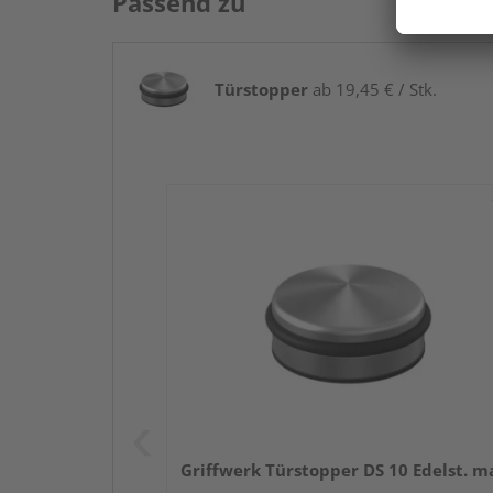
Passend zu
Türstopper
ab 19,45 € / Stk.
Griffwerk Türstopper DS 10 Edelst. m