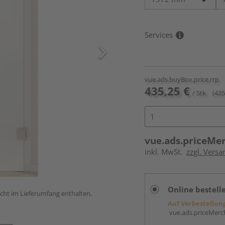
Services
vue.ads.buyBox.price.rrp
435,25 €
/ Stk.
(435
vue.ads.priceMe
inkl. MwSt.
zzgl. Versa
Online bestell
icht im Lieferumfang enthalten,
Auf Vorbestellun
vue.ads.priceMerch