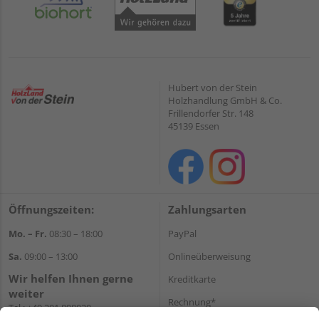
Hubert von der Stein
Holzhandlung GmbH & Co.
Frillendorfer Str. 148
45139 Essen
Öffnungszeiten:
Zahlungsarten
Mo. – Fr.
08:30 – 18:00
PayPal
Sa.
09:00 – 13:00
Onlineüberweisung
Wir helfen Ihnen gerne
Kreditkarte
weiter
Rechnung*
Tel.:
+49 201 898020