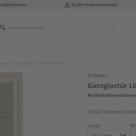
möglichkeiten
Große Produktauswahl
üren
Ganzglastür LINES FOUR 503
Griffwerk
Ganzglastür L
Artikelinformatione
1972x709x8mm DIN link
Länge
Br