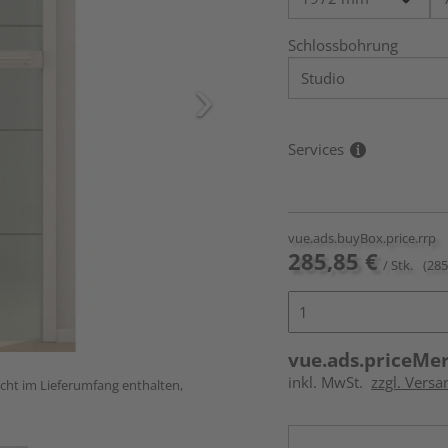
Schlossbohrung
Services
vue.ads.buyBox.price.rrp
285,85 €
/ Stk.
(285
vue.ads.priceMe
inkl. MwSt.
zzgl. Versa
icht im Lieferumfang enthalten,