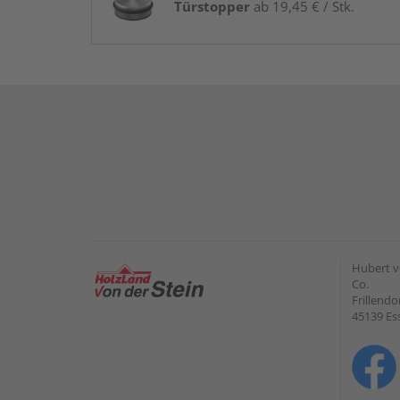
Türstopper
ab 19,45 € / Stk.
Hubert v
Co.
Frillendo
45139 Es