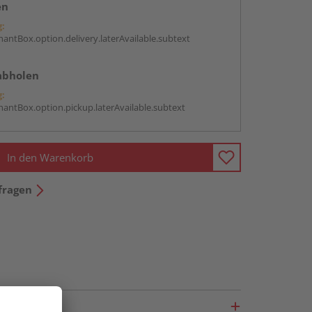
en
g:
antBox.option.delivery.laterAvailable.subtext
abholen
g:
antBox.option.pickup.laterAvailable.subtext
In den Warenkorb
fragen