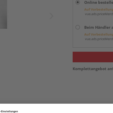
Online bestell
Auf Vorbestellun
vue.ads.priceMerch
Beim Händler 
Auf Vorbestellun
vue.ads.priceMerch
Komplettangebot an