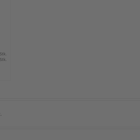
 Stk.
 Stk.
.