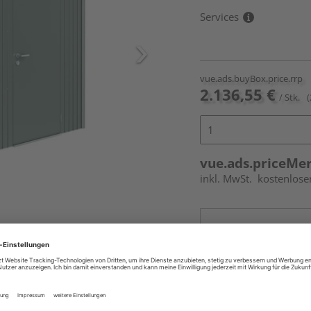
Services
vue.ads.buyBox.price.rrp
2.136,55 €
/ Stk.
(
vue.ads.priceMe
inkl. MwSt.
kostenlose
Online bestell
Auf Vorbestellun
vue.ads.priceMerch
Beim Händler 