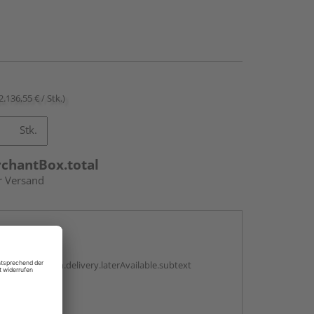
2.136,55 € / Stk.)
Stk.
rchantBox.total
r Versand
en
g:
antBox.option.delivery.laterAvailable.subtext
abholen