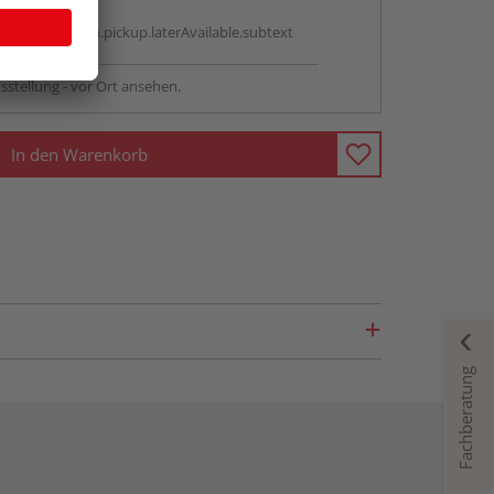
g:
antBox.option.pickup.laterAvailable.subtext
sstellung - vor Ort ansehen.
In den Warenkorb
Fachberatung