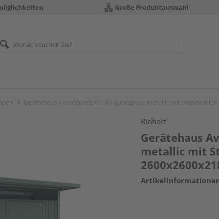
möglichkeiten
Große Produktauswahl
ppen
Gerätehaus AvantGarde Gr. A6 quarzgrau- metallic mit Standardt
Biohort
Gerätehaus Av
metallic mit 
2600x2600x2
Artikelinformatione