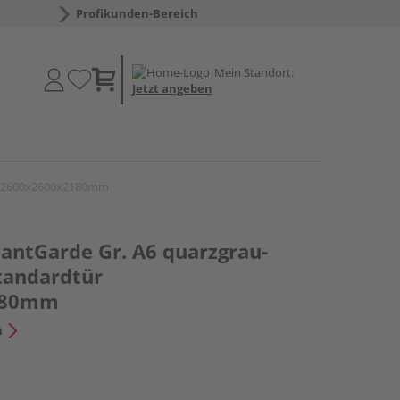
Profikunden-Bereich
Mein Standort:
Jetzt angeben
ür 2600x2600x2180mm
antGarde Gr. A6 quarzgrau-
Standardtür
180mm
n