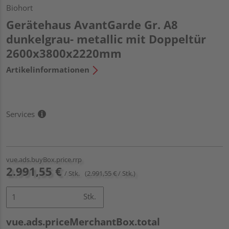
Biohort
Gerätehaus AvantGarde Gr. A8
dunkelgrau- metallic mit Doppeltür
2600x3800x2220mm
Artikelinformationen
Services
vue.ads.buyBox.price.rrp
2.991,55 €
/ Stk.
(2.991,55 € / Stk.)
Stk.
vue.ads.priceMerchantBox.total