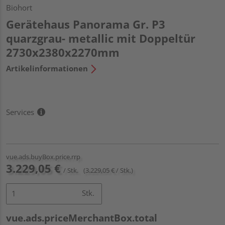
Biohort
Gerätehaus Panorama Gr. P3
quarzgrau- metallic mit Doppeltür
2730x2380x2270mm
Artikelinformationen
Services
vue.ads.buyBox.price.rrp
3.229,05 €
/ Stk.
(3.229,05 € / Stk.)
Stk.
vue.ads.priceMerchantBox.total