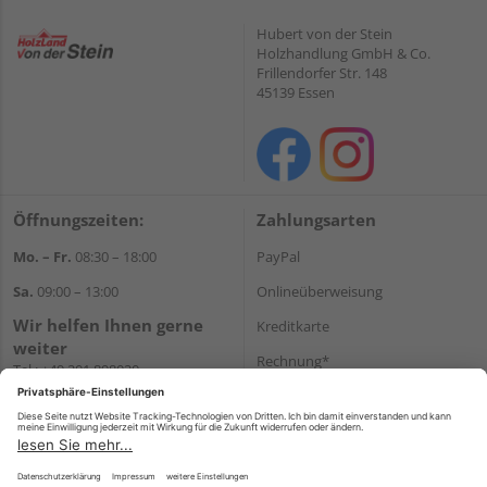
Hubert von der Stein
Holzhandlung GmbH & Co.
Frillendorfer Str. 148
45139 Essen
Öffnungszeiten:
Zahlungsarten
Mo. – Fr.
08:30 – 18:00
PayPal
Sa.
09:00 – 13:00
Onlineüberweisung
Wir helfen Ihnen gerne
Kreditkarte
weiter
Rechnung*
Tel.:
+49 201 898020
E-Mail:
shop@vonderstein.de
*Bonität vorausgesetzt
Versand
Versandkosten