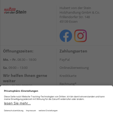
Hubert von der Stein
Holzhandlung GmbH & Co.
Frillendorfer Str. 148
45139 Essen
Öffnungszeiten:
Zahlungsarten
Mo. – Fr.
08:30 – 18:00
PayPal
Sa.
09:00 – 13:00
Onlineüberweisung
Wir helfen Ihnen gerne
Kreditkarte
weiter
Rechnung*
Tel.:
+49 201 898020
E-Mail:
shop@vonderstein.de
*Bonität vorausgesetzt
Versand
Versandkosten