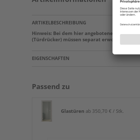
ARTIKELBESCHREIBUNG
Hinweis: Bei dem hier angebotenen Produkt h
(Türdrücker) müssen separat erworben werden
EIGENSCHAFTEN
Passend zu
Glastüren
ab 350,70 € / Stk.