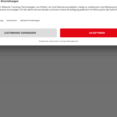
andelt es sich nur um ein Türblatt, die dazu passende Zar
, sofern nicht bereits vorhanden. Ihr HolzLand-Fachhändle