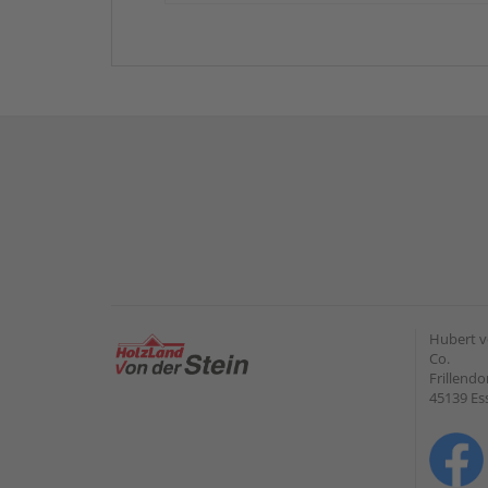
Hubert v
Co.
Frillendo
45139 Es