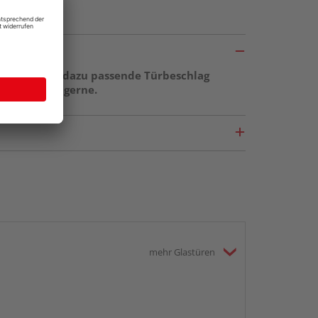
ge sowie der dazu passende Türbeschlag
r berät Sie gerne.
mehr Glastüren