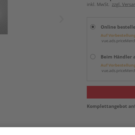
inkl. MwSt.
zzgl. Versa
Online bestell
Auf Vorbestellun
vue.ads.priceMerch
Beim Händler 
Auf Vorbestellun
vue.ads.priceMerch
Komplettangebot an