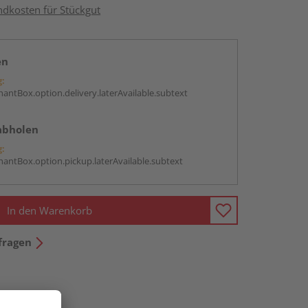
ndkosten für Stückgut
en
g:
antBox.option.delivery.laterAvailable.subtext
abholen
g:
antBox.option.pickup.laterAvailable.subtext
In den Warenkorb
fragen