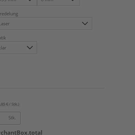
redelung
tik
,85 € / Stk.)
Stk.
rchantBox.total