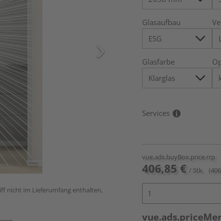
Glasaufbau
Ve
Glasfarbe
Op
Services
vue.ads.buyBox.price.rrp
406,85 €
/ Stk.
(406
ff nicht im Lieferumfang enthalten,
vue.ads.priceMe