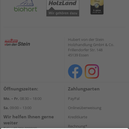
Hubert von der Stein
Holzhandlung GmbH & Co.
Frillendorfer Str. 148
45139 Essen
Öffnungszeiten:
Zahlungsarten
Mo. – Fr.
08:30 – 18:00
PayPal
Sa.
09:00 – 13:00
Onlineüberweisung
Wir helfen Ihnen gerne
Kreditkarte
weiter
Rechnung*
Tel.:
+49 201 898020