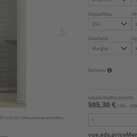
Glasaufbau
Ve
Glasfarbe
Op
Services
vue.ads.buyBox.price.rrp
505,30 €
/ Stk.
(505
ff nicht im Lieferumfang enthalten,
vue.ads.priceMe