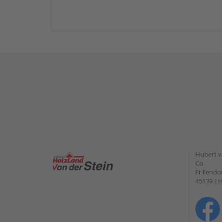
Hubert v
Co.
Frillendo
45139 Es