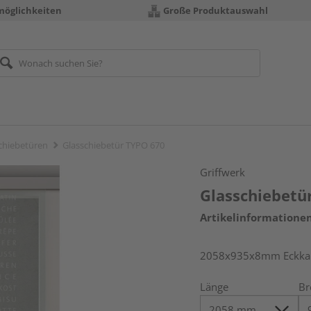
möglichkeiten
Große Produktauswahl
chiebetüren
Glasschiebetür TYPO 670
Griffwerk
Glasschiebetü
Artikelinformatione
2058x935x8mm Eckkant
Länge
Br