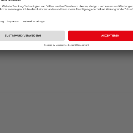
andelt es sich nur um ein Türblatt, die dazu passende Zar
, sofern nicht bereits vorhanden. Ihr HolzLand-Fachhändle