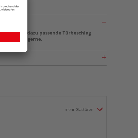
ge sowie der dazu passende Türbeschlag
r berät Sie gerne.
mehr Glastüren