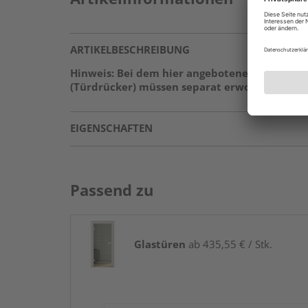
ARTIKELBESCHREIBUNG
Hinweis: Bei dem hier angebotenen Produkt h
(Türdrücker) müssen separat erworben werden
EIGENSCHAFTEN
Passend zu
Glastüren
ab 435,55 € / Stk.