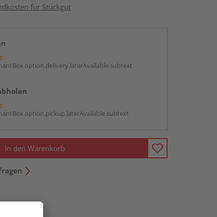
ndkosten für Stückgut
en
g:
antBox.option.delivery.laterAvailable.subtext
abholen
g:
antBox.option.pickup.laterAvailable.subtext
In den Warenkorb
fragen