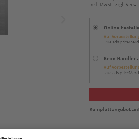
inkl. MwSt.
zzgl. Versa
Online bestell
Auf Vorbestellun
vue.ads.priceMerch
Beim Händler 
Auf Vorbestellun
vue.ads.priceMerch
Komplettangebot an