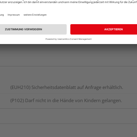
vue.ads.priceMerch
(EUH210) Sicherheitsdatenblatt auf Anfrage erhältlich.
(P102) Darf nicht in die Hände von Kindern gelangen.