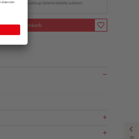
antBox.option.pickup.laterAvailable.subtext
In den Warenkorb