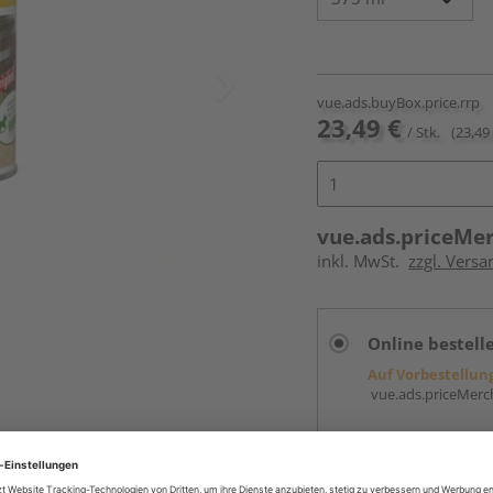
vue.ads.buyBox.price.rrp
23,49 €
/ Stk.
(23,49 
vue.ads.priceMe
inkl. MwSt.
zzgl. Versa
Online bestell
Auf Vorbestellun
vue.ads.priceMerch
Beim Händler 
Auf Vorbestellun