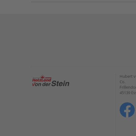
Hubert v
Co.
Frillendo
45139 Es