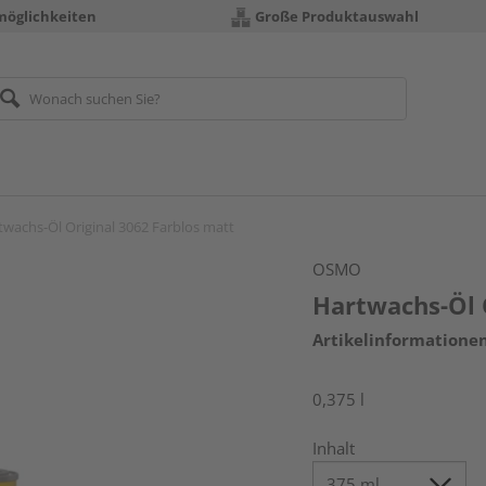
möglichkeiten
Große Produktauswahl
twachs-Öl Original 3062 Farblos matt
OSMO
Hartwachs-Öl 
Artikelinformatione
0,375 l
Inhalt