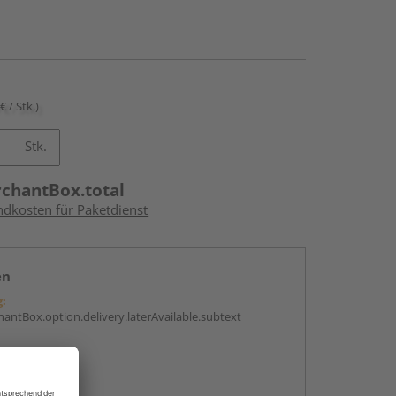
€ / Stk.)
Stk.
rchantBox.total
ndkosten für Paketdienst
en
g:
antBox.option.delivery.laterAvailable.subtext
abholen
g: