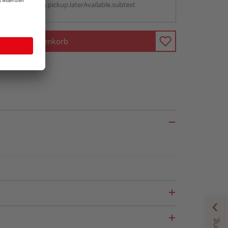
antBox.option.pickup.laterAvailable.subtext
In den Warenkorb