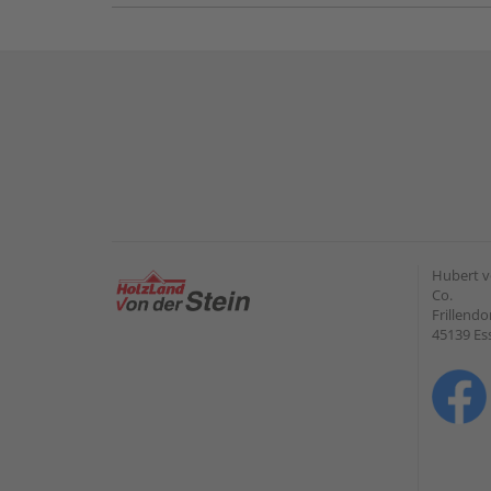
Hubert v
Co.
Frillendo
45139 Es