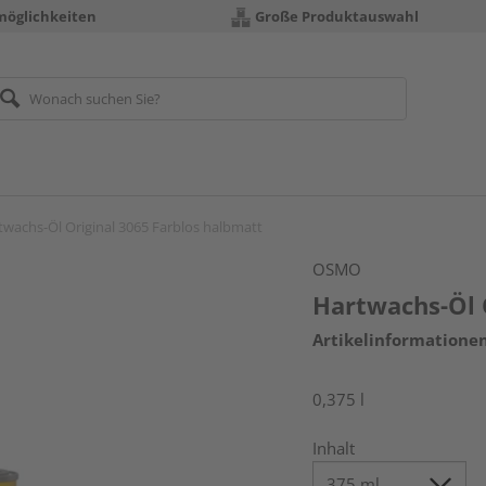
möglichkeiten
Große Produktauswahl
twachs-Öl Original 3065 Farblos halbmatt
OSMO
Hartwachs-Öl 
Artikelinformatione
0,375 l
Inhalt