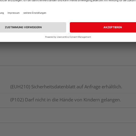
vue.ads.priceMerch
(EUH210) Sicherheitsdatenblatt auf Anfrage erhältlich.
(P102) Darf nicht in die Hände von Kindern gelangen.