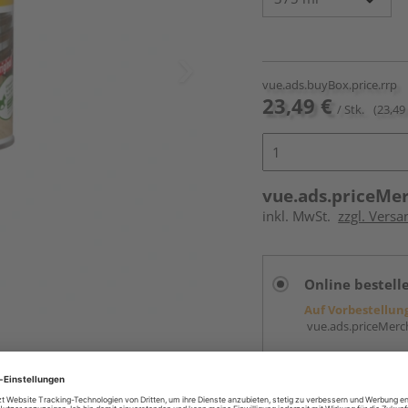
vue.ads.buyBox.price.rrp
23,49 €
/ Stk.
(23,49 
vue.ads.priceMe
inkl. MwSt.
zzgl. Versa
Online bestell
Auf Vorbestellun
vue.ads.priceMerch
Beim Händler 
Auf Vorbestellun