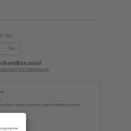
€ / Stk.)
Stk.
rchantBox.total
ndkosten für Paketdienst
en
g:
antBox.option.delivery.laterAvailable.subtext
abholen
g: