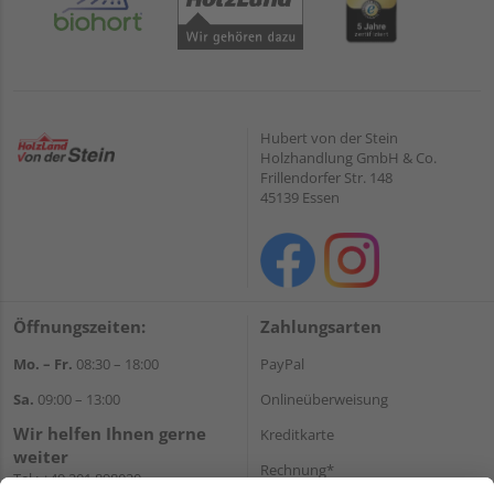
Hubert von der Stein
Holzhandlung GmbH & Co.
Frillendorfer Str. 148
45139 Essen
Öffnungszeiten:
Zahlungsarten
Mo. – Fr.
08:30 – 18:00
PayPal
Sa.
09:00 – 13:00
Onlineüberweisung
Wir helfen Ihnen gerne
Kreditkarte
weiter
Rechnung*
Tel.:
+49 201 898020