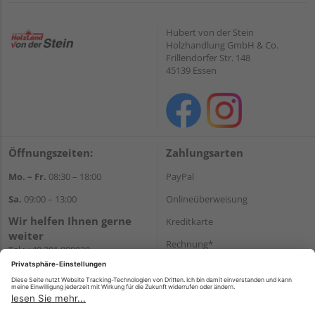
Hubert von der Stein
Holzhandlung GmbH & Co.
Frillendorfer Str. 148
45139 Essen
Öffnungszeiten:
Zahlungsarten
Mo. – Fr.
08:30 – 18:00
PayPal
Sa.
09:00 – 13:00
Onlineüberweisung
Wir helfen Ihnen gerne
Kreditkarte
weiter
Rechnung*
Tel.:
+49 201 898020
E-Mail:
shop@vonderstein.de
*Bonität vorausgesetzt
Versand
Versandkosten