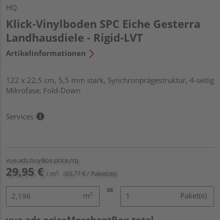
HQ
Klick-Vinylboden SPC Eiche Gesterra
Landhausdiele - Rigid-LVT
Artikelinformationen
122 x 22,5 cm, 5,5 mm stark, Synchronprägestruktur, 4-seitig
Mikrofase, Fold-Down
Services
vue.ads.buyBox.price.rrp
29,95 €
/ m²
(65,77 € / Paket(e))
m²
Paket(e)
vue.ads.priceMerchantBox.total