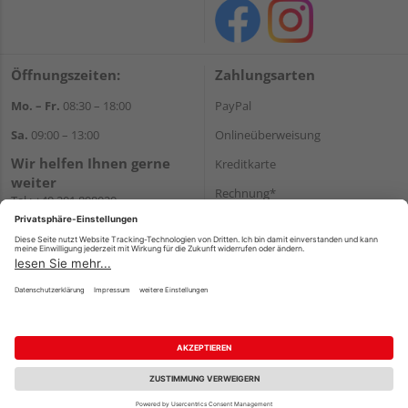
Öffnungszeiten:
Zahlungsarten
Mo. – Fr.
08:30 – 18:00
PayPal
Sa.
09:00 – 13:00
Onlineüberweisung
Wir helfen Ihnen gerne
Kreditkarte
weiter
Rechnung*
Tel.:
+49 201 898020
E-Mail:
shop@vonderstein.de
*Bonität vorausgesetzt
Versand
Versandkosten
Impressum
AGB
Widerruf
Datenschutz
Reservierungsbedingungen
Vertrag widerrufen
©
HolzLand GmbH