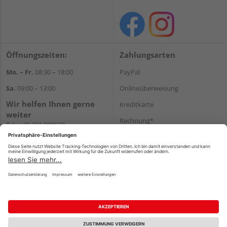
Öffnungszeiten:
Zahlungsarten
Mo. – Fr.
08:30 – 18:00
PayPal
Sa.
09:00 – 13:00
Onlineüberweisung
Wir helfen Ihnen gerne
Kreditkarte
weiter
Rechnung*
Tel.:
+49 201 898020
E-Mail:
shop@vonderstein.de
*Bonität vorausgesetzt
Versand
Versandkosten
Impressum
AGB
Widerruf
Datenschutz
Reservierungsbedingungen
Vertrag widerrufen