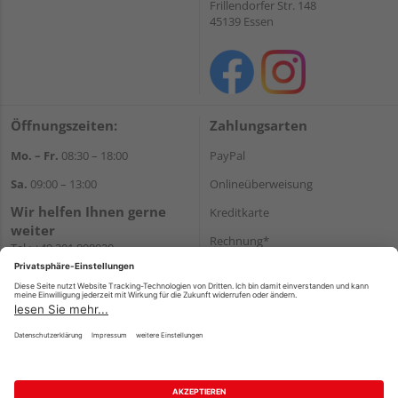
Frillendorfer Str. 148
45139 Essen
Öffnungszeiten:
Zahlungsarten
Mo. – Fr.
08:30 – 18:00
PayPal
Sa.
09:00 – 13:00
Onlineüberweisung
Wir helfen Ihnen gerne
Kreditkarte
weiter
Rechnung*
Tel.:
+49 201 898020
E-Mail:
shop@vonderstein.de
*Bonität vorausgesetzt
Versand
Versandkosten
Impressum
AGB
Widerruf
Datenschutz