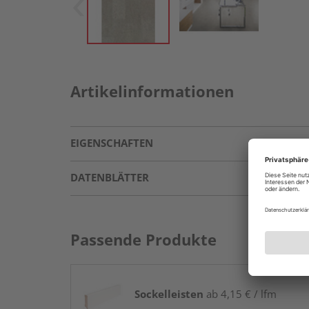
Artikelinformationen
EIGENSCHAFTEN
DATENBLÄTTER
Passende Produkte
Sockelleisten
ab 4,15 € / lfm