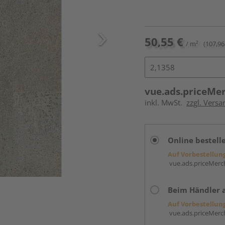
50,55 €
/ m²
(107,96
vue.ads.priceMe
inkl. MwSt.
zzgl. Versa
Online bestell
Auf Vorbestellun
vue.ads.priceMerch
Beim Händler 
Auf Vorbestellun
vue.ads.priceMerch