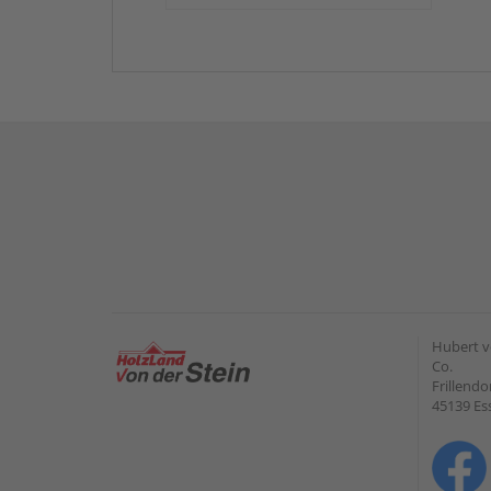
Hubert v
Co.
Frillendo
45139 Es