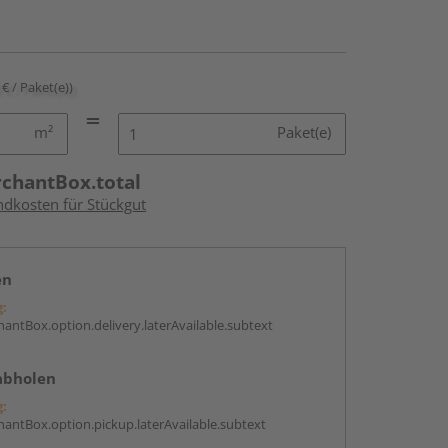
 € / Paket(e))
m²
Paket(e)
rchantBox.total
ndkosten für Stückgut
en
g:
antBox.option.delivery.laterAvailable.subtext
abholen
g:
antBox.option.pickup.laterAvailable.subtext