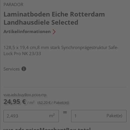
PARADOR
Laminatboden Eiche Rotterdam
Landhausdiele Selected
Artikelinformationen
128,5 x 19,4 cm,8 mm stark Synchronprägestruktur Safe-
Lock Pro NK 23/33
Services
vue.ads.buyBox.price.rrp
24,95 €
/ m²
(62,20 € / Paket(e))
m²
Paket(e)
vue.ads.priceMerchantBox.total