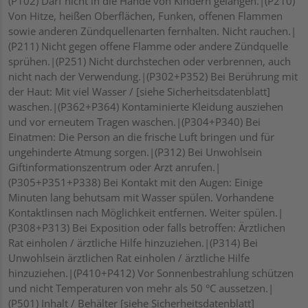
(P102) Darf nicht in die Hände von Kindern gelangen.|(P210)
Von Hitze, heißen Oberflächen, Funken, offenen Flammen
sowie anderen Zündquellenarten fernhalten. Nicht rauchen.|
(P211) Nicht gegen offene Flamme oder andere Zündquelle
sprühen.|(P251) Nicht durchstechen oder verbrennen, auch
nicht nach der Verwendung.|(P302+P352) Bei Berührung mit
der Haut: Mit viel Wasser / [siehe Sicherheitsdatenblatt]
waschen.|(P362+P364) Kontaminierte Kleidung ausziehen
und vor erneutem Tragen waschen.|(P304+P340) Bei
Einatmen: Die Person an die frische Luft bringen und für
ungehinderte Atmung sorgen.|(P312) Bei Unwohlsein
Giftinformationszentrum oder Arzt anrufen.|
(P305+P351+P338) Bei Kontakt mit den Augen: Einige
Minuten lang behutsam mit Wasser spülen. Vorhandene
Kontaktlinsen nach Möglichkeit entfernen. Weiter spülen.|
(P308+P313) Bei Exposition oder falls betroffen: Ärztlichen
Rat einholen / ärztliche Hilfe hinzuziehen.|(P314) Bei
Unwohlsein ärztlichen Rat einholen / ärztliche Hilfe
hinzuziehen.|(P410+P412) Vor Sonnenbestrahlung schützen
und nicht Temperaturen von mehr als 50 °C aussetzen.|
(P501) Inhalt / Behälter [siehe Sicherheitsdatenblatt]