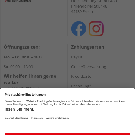
Holzhandlung GmbH & Co.
Frillendorfer Str. 148
45139 Essen
Öffnungszeiten:
Zahlungsarten
Mo. – Fr.
08:30 – 18:00
PayPal
Sa.
09:00 – 13:00
Onlineüberweisung
Wir helfen Ihnen gerne
Kreditkarte
weiter
Rechnung*
Tel.:
+49 201 898020
E-Mail:
shop@vonderstein.de
*Bonität vorausgesetzt
Versand
Versandkosten
Impressum
AGB
Widerruf
Datenschutz