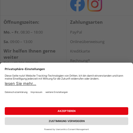
Öffnungszeiten:
Zahlungsarten
Mo. – Fr.
08:30 – 18:00
PayPal
Sa.
09:00 – 13:00
Onlineüberweisung
Wir helfen Ihnen gerne
Kreditkarte
weiter
Rechnung*
Tel.:
+49 201 898020
E-Mail:
shop@vonderstein.de
*Bonität vorausgesetzt
Versand
Versandkosten
Impressum
AGB
Widerruf
Datenschutz
Reservierungsbedingungen
Vertrag widerrufen
©
HolzLand GmbH