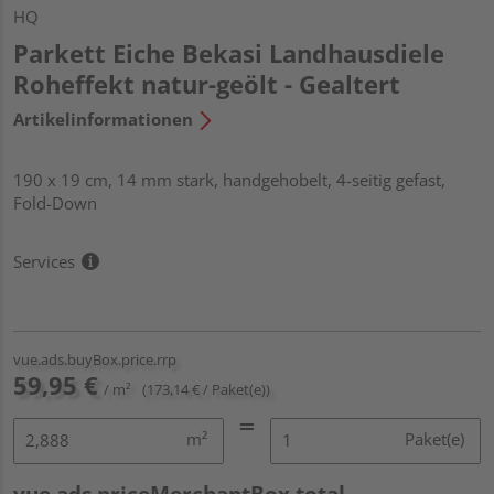
HQ
Parkett Eiche Bekasi Landhausdiele
Roheffekt natur-geölt - Gealtert
Artikelinformationen
190 x 19 cm, 14 mm stark, handgehobelt, 4-seitig gefast,
Fold-Down
Services
vue.ads.buyBox.price.rrp
59,95 €
/ m²
(173,14 € / Paket(e))
m²
Paket(e)
vue.ads.priceMerchantBox.total