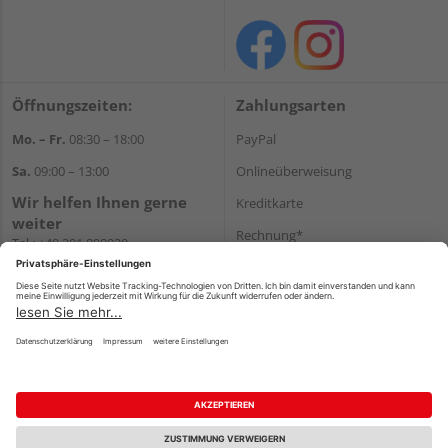
Öffnungszeiten:
Zahlungsarten
Mo. – Fr.
08:30 – 18:00
PayPal
Sa.
09:00 – 13:00
Onlineüberweisung
Wir helfen Ihnen gerne
Kreditkarte
weiter
Rechnung*
Tel.:
+49 201 898020
E-Mail:
shop@vonderstein.de
*Bonität vorausgesetzt
Versand
Versandkosten
Impressum
AGB
Widerruf
Datenschutz
Reservierungsbedingungen
Vertrag widerrufen