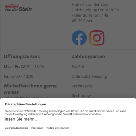
Hubert von der Stein
Holzhandlung GmbH & Co.
Frillendorfer Str. 148
45139 Essen
Öffnungszeiten:
Zahlungsarten
Mo. – Fr.
08:30 – 18:00
PayPal
Sa.
09:00 – 13:00
Onlineüberweisung
Wir helfen Ihnen gerne
Kreditkarte
weiter
Rechnung*
Tel.:
+49 201 898020
E-Mail:
shop@vonderstein.de
*Bonität vorausgesetzt
Versand
Versandkosten