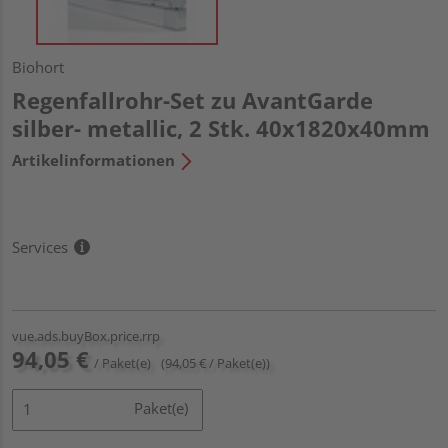
Biohort
Regenfallrohr-Set zu AvantGarde
silber- metallic, 2 Stk. 40x1820x40mm
Artikelinformationen
Services
vue.ads.buyBox.price.rrp
94,05 €
/ Paket(e)
(94,05 € / Paket(e))
Paket(e)