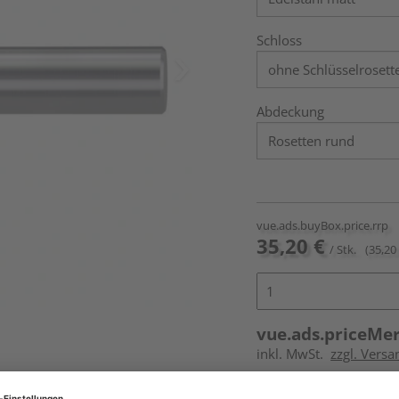
Schloss
Abdeckung
vue.ads.buyBox.price.rrp
35,20 €
/ Stk.
(35,20 
vue.ads.priceMe
inkl. MwSt.
zzgl. Versa