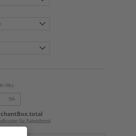
€ / Stk.)
Stk.
rchantBox.total
ndkosten für Paketdienst