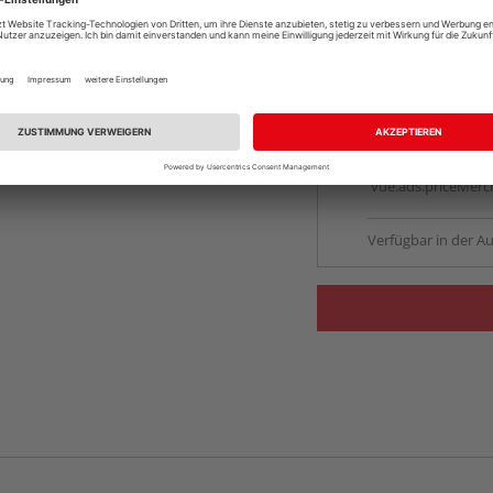
Online bestell
Auf Vorbestellun
vue.ads.priceMerch
Beim Händler 
Auf Vorbestellun
vue.ads.priceMerch
Verfügbar in der Au