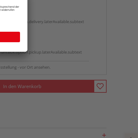
en
g:
antBox.option.delivery.laterAvailable.subtext
abholen
g:
antBox.option.pickup.laterAvailable.subtext
sstellung - vor Ort ansehen.
In den Warenkorb