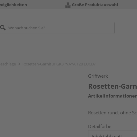
möglichkeiten
Große Produktauswahl
eschläge
Rosetten-Garnitur GK3 "VAYA 128 LUCIA"
Griffwerk
Rosetten-Garn
Artikelinformatione
Rosetten rund, ohne Sch
Detailfarbe