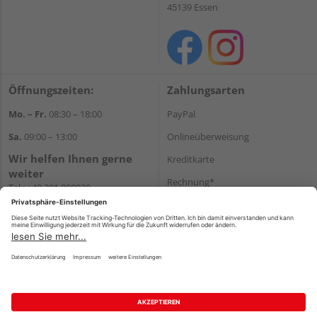
45139 Essen
Öffnungszeiten:
Zahlungsarten
Mo. – Fr.
08:30 – 18:00
PayPal
Sa.
09:00 – 13:00
Onlineüberweisung
Wir helfen Ihnen gerne
Kreditkarte
weiter
Rechnung*
Tel.:
+49 201 898020
E-Mail:
shop@vonderstein.de
*Bonität vorausgesetzt
Versand
Versandkosten
Impressum
AGB
Widerruf
Datenschutz
Reservierungsbedingungen
Vertrag widerrufen