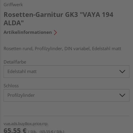
Griffwerk
Rosetten-Garnitur GK3 "VAYA 194
ALDA"
Artikelinformationen
Rosetten rund, Profilzylinder, DIN variabel, Edelstahl matt
Detailfarbe
Schloss
vue.ads.buyBox.price.rrp
65,55 €
/ Stk.
(65,55 € / Stk.)