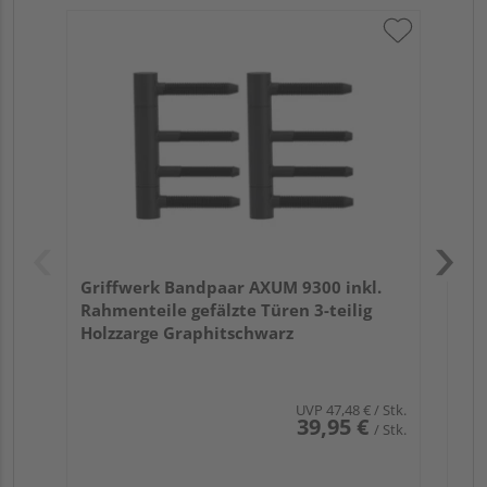
Gr
Rah
St
Griffwerk Bandpaar AXUM 9300 inkl.
Rahmenteile gefälzte Türen 3-teilig
Holzzarge Graphitschwarz
UVP
47,48 €
/ Stk.
39,95 €
/ Stk.