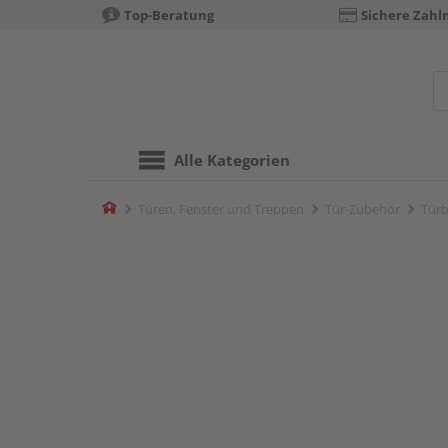
Top-Beratung
Sichere Zahl
Alle Kategorien
Home
Türen, Fenster und Treppen
Tür-Zubehör
Türb