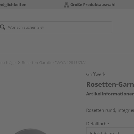
möglichkeiten
Große Produktauswahl
eschläge
Rosetten-Garnitur "VAYA 128 LUCIA"
Griffwerk
Rosetten-Garn
Artikelinformatione
Rosetten rund, integrie
Detailfarbe