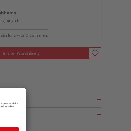
abholen
ng möglich
sstellung - vor Ort ansehen.
In den Warenkorb