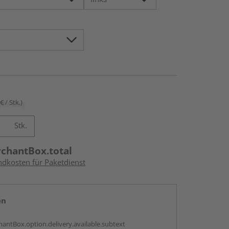
€ / Stk.)
Stk.
rchantBox.total
ndkosten für Paketdienst
en
antBox.option.delivery.available.subtext