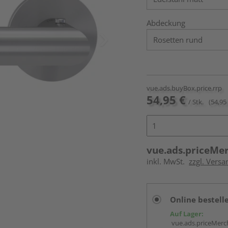
Abdeckung
vue.ads.buyBox.price.rrp
54,95 €
/ Stk.
(54,95 
vue.ads.priceMe
inkl. MwSt.
zzgl. Versa
Online bestell
Auf Lager:
vue.ads.priceMerch