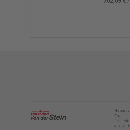
702,05 €
/
Hubert v
Co.
Frillendo
45139 Es