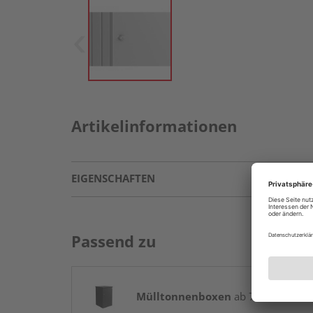
Artikelinformationen
EIGENSCHAFTEN
Passend zu
Mülltonnenboxen
ab 702,05 € / St