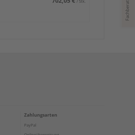
Fachberatung
702,05 €
/ Stk.
Zahlungsarten
PayPal
Onlineüberweisung