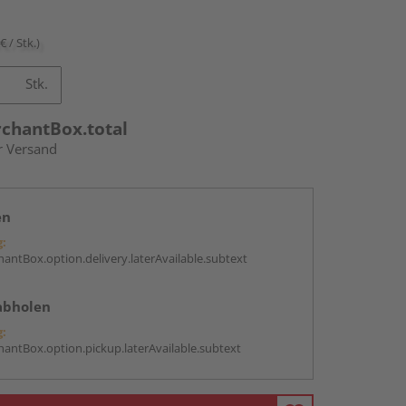
€ / Stk.)
Stk.
rchantBox.total
r Versand
en
g:
antBox.option.delivery.laterAvailable.subtext
abholen
g:
antBox.option.pickup.laterAvailable.subtext