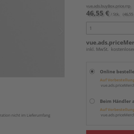
vue.ads.buyBox.price.rrp
46,55 €
/ Stk.
(46,55 
vue.ads.priceMe
inkl. MwSt.
kostenlose
Online bestell
Auf Vorbestellun
vue.ads.priceMerch
Beim Händler 
Auf Vorbestellun
vue.ads.priceMerch
ration nicht im Lieferumfang