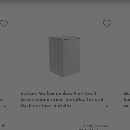
Biohort Mülltonnenbox Alex Var. 1
Bi
ür
Seitenwände silber- metallic, Tür und
Se
Dach in silber- metallic
un
800x880x1290mm
80
 Stk.
UVP
739,00 €
/ Stk.