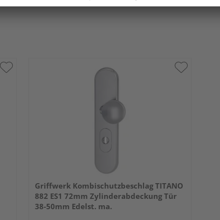
Griffwerk Kombischutzbeschlag TITANO
882 ES1 72mm Zylinderabdeckung Tür
38-50mm Edelst. ma.