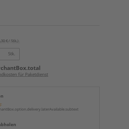
,30 € / Stk.)
Stk.
rchantBox.total
ndkosten für Paketdienst
en
g:
antBox.option.delivery.laterAvailable.subtext
abholen