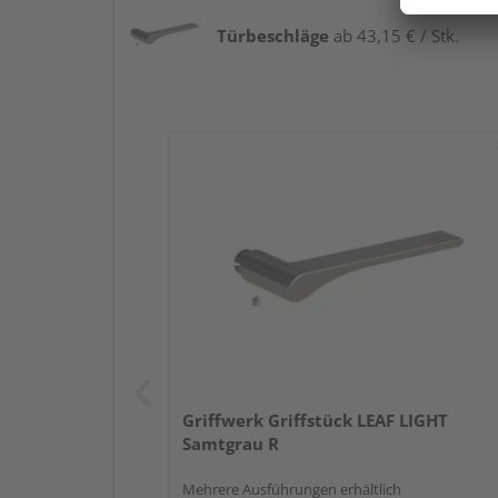
Türbeschläge
ab 43,15 € / Stk.
Griffwerk Griffstück LEAF LIGHT
Samtgrau R
Mehrere Ausführungen erhältlich