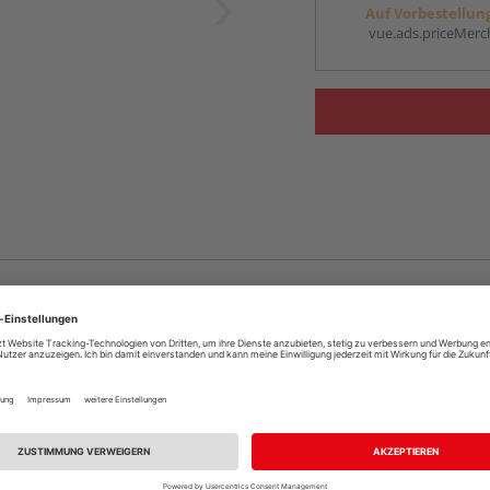
Auf Vorbestellun
vue.ads.priceMerch