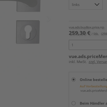
vue.ads.buyBox.price.rrp
259,30 €
/ Stk.
(259
vue.ads.priceMe
inkl. MwSt.
zzgl. Versa
Online bestell
Auf Vorbestellun
vue.ads.priceMerch
Beim Händler 