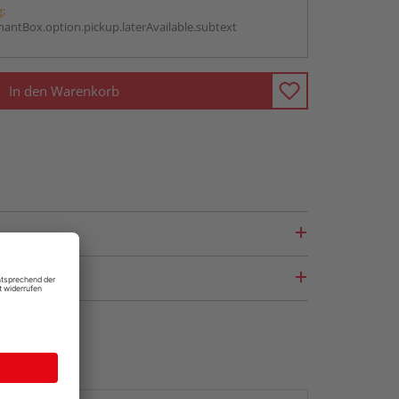
g:
antBox.option.pickup.laterAvailable.subtext
In den Warenkorb