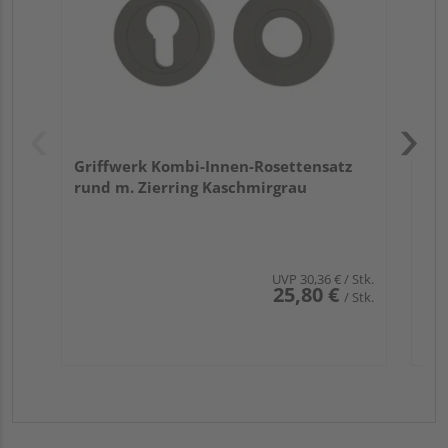
Ede
Griffwerk Kombi-Innen-Rosettensatz
rund m. Zierring Kaschmirgrau
UVP
30,36 €
/ Stk.
25,80 €
/ Stk.