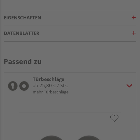
EIGENSCHAFTEN
DATENBLÄTTER
Passend zu
Türbeschläge
ab 25,80 € / Stk.
mehr Türbeschläge
Gr
TI
Zy