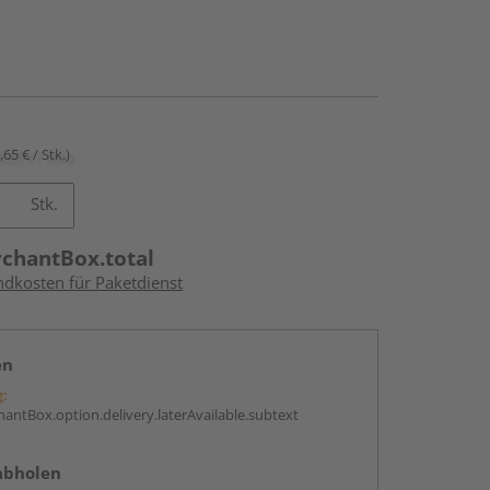
,65 € / Stk.)
Stk.
rchantBox.total
ndkosten für Paketdienst
en
g:
antBox.option.delivery.laterAvailable.subtext
abholen