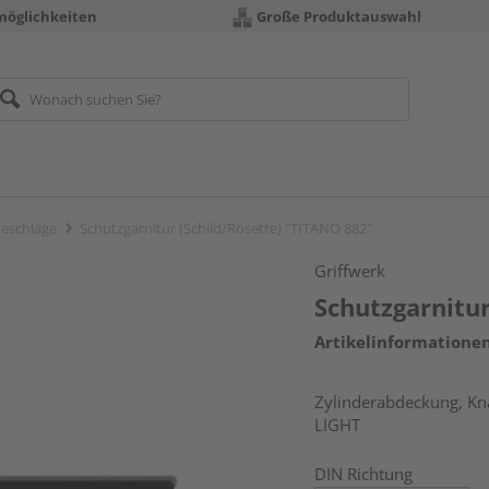
möglichkeiten
Große Produktauswahl
eschläge
Schutzgarnitur (Schild/Rosette) "TITANO 882"
Griffwerk
Schutzgarnitur
Artikelinformatione
Zylinderabdeckung, Kna
LIGHT
DIN Richtung