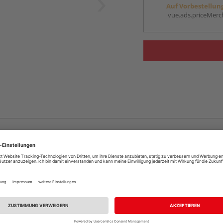
Auf Vorbestellun
vue.ads.priceMerch