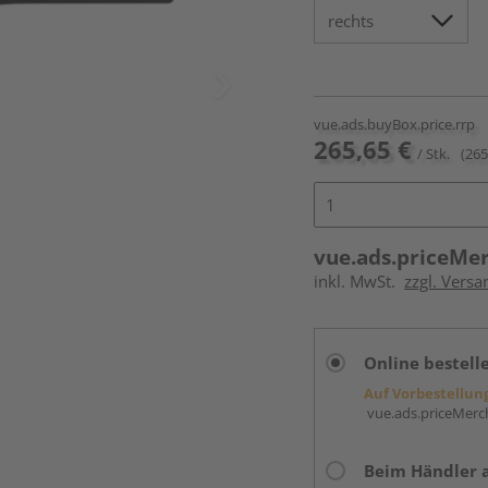
vue.ads.buyBox.price.rrp
265,65 €
/ Stk.
(265
vue.ads.priceMe
inkl. MwSt.
zzgl. Versa
Online bestell
Auf Vorbestellun
vue.ads.priceMerch
Beim Händler 