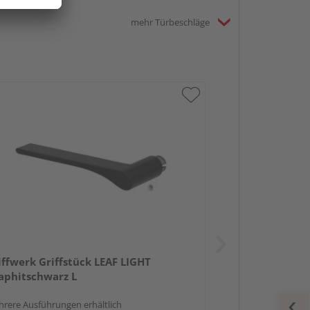
mehr Türbeschläge
iffwerk Griffstück LEAF LIGHT
aphitschwarz L
rere Ausführungen erhältlich