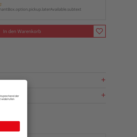
g:
antBox.option.pickup.laterAvailable.subtext
In den Warenkorb