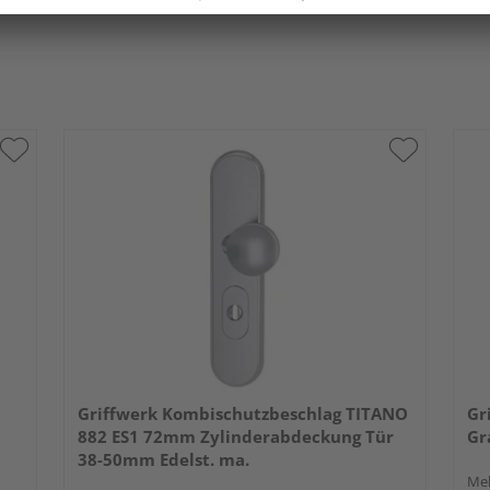
Griffwerk Kombischutzbeschlag TITANO
Gr
882 ES1 72mm Zylinderabdeckung Tür
Gr
38-50mm Edelst. ma.
Meh