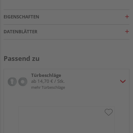
EIGENSCHAFTEN
DATENBLÄTTER
Passend zu
Türbeschläge
ab 14,70 € / Stk.
mehr Türbeschläge
Gr
run