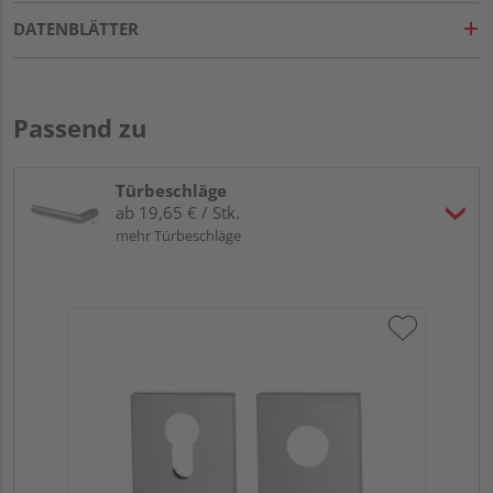
DATENBLÄTTER
Passend zu
Türbeschläge
ab 19,65 € / Stk.
mehr Türbeschläge
Gri
L
Meh