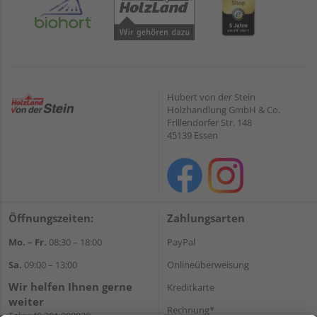
Hubert von der Stein
Holzhandlung GmbH & Co.
Frillendorfer Str. 148
45139 Essen
Öffnungszeiten:
Zahlungsarten
Mo. – Fr.
08:30 – 18:00
PayPal
Sa.
09:00 – 13:00
Onlineüberweisung
Wir helfen Ihnen gerne
Kreditkarte
weiter
Rechnung*
Tel.:
+49 201 898020