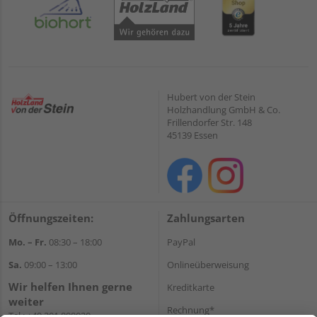
Hubert von der Stein
Holzhandlung GmbH & Co.
Frillendorfer Str. 148
45139 Essen
Öffnungszeiten:
Zahlungsarten
Mo. – Fr.
08:30 – 18:00
PayPal
Sa.
09:00 – 13:00
Onlineüberweisung
Wir helfen Ihnen gerne
Kreditkarte
weiter
Rechnung*
Tel.:
+49 201 898020