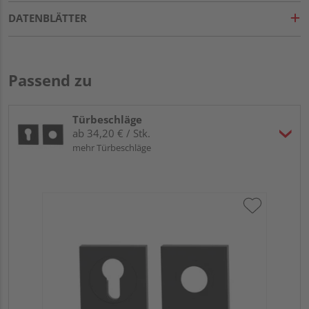
DATENBLÄTTER
Passend zu
Türbeschläge
ab 34,20 € / Stk.
mehr Türbeschläge
Gr
TI
Zy
Ede