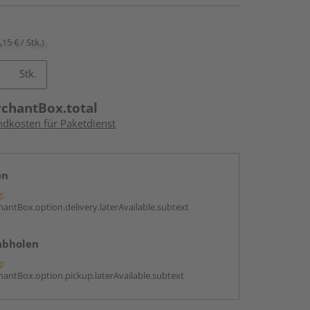
,15 € / Stk.)
Stk.
rchantBox.total
ndkosten für Paketdienst
en
g:
antBox.option.delivery.laterAvailable.subtext
abholen
g:
antBox.option.pickup.laterAvailable.subtext