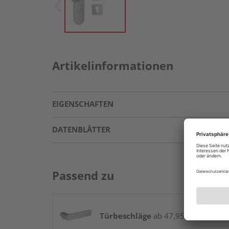
Artikelinformationen
EIGENSCHAFTEN
DATENBLÄTTER
Passend zu
Türbeschläge
ab 47,95 € / Stk.