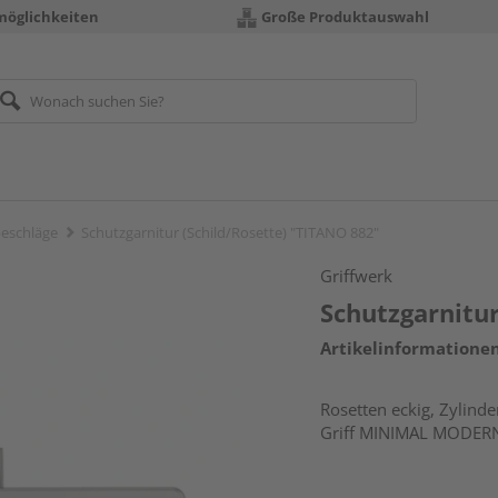
möglichkeiten
Große Produktauswahl
eschläge
Schutzgarnitur (Schild/Rosette) "TITANO 882"
Griffwerk
Schutzgarnitur
Artikelinformatione
Rosetten eckig, Zylind
Griff MINIMAL MODER