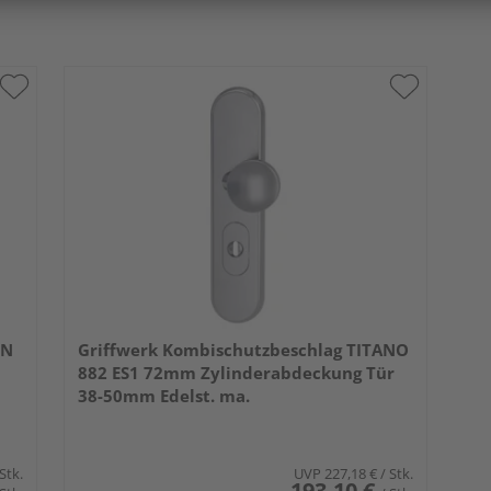
RN
Griffwerk Kombischutzbeschlag TITANO
882 ES1 72mm Zylinderabdeckung Tür
38-50mm Edelst. ma.
 Stk.
UVP
227,18 €
/ Stk.
193,10 €