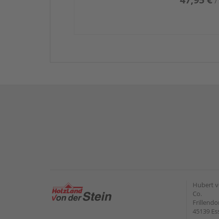
/
Hubert v
Co.
Frillendo
45139 Es