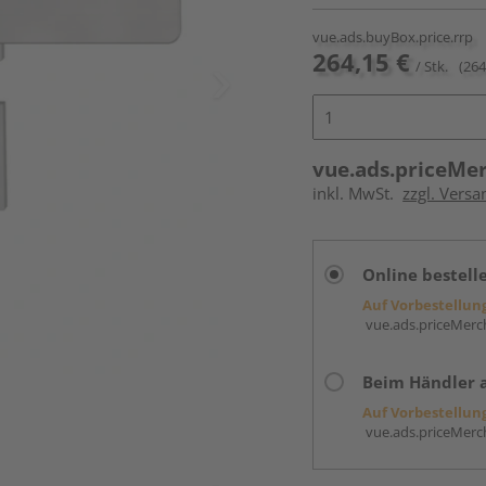
vue.ads.buyBox.price.rrp
264,15 €
/ Stk.
(264
vue.ads.priceMe
inkl. MwSt.
zzgl. Versa
Online bestell
Auf Vorbestellun
vue.ads.priceMerch
Beim Händler 
Auf Vorbestellun
vue.ads.priceMerch