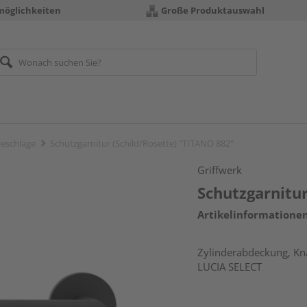
möglichkeiten
Große Produktauswahl
eschläge
Schutzgarnitur (Schild/Rosette) "TITANO 882"
Griffwerk
Schutzgarnitur
Artikelinformatione
Zylinderabdeckung, Kna
LUCIA SELECT