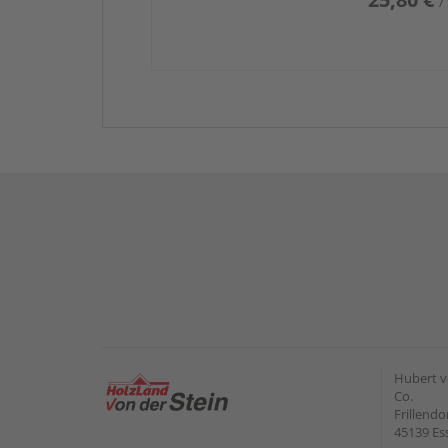
/
Hubert v
Co.
Frillendo
45139 Es