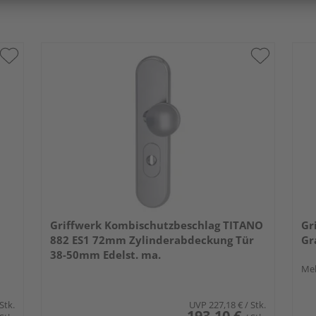
Griffwerk Kombischutzbeschlag TITANO
Gr
882 ES1 72mm Zylinderabdeckung Tür
Gr
38-50mm Edelst. ma.
Meh
 Stk.
UVP
227,18 €
/ Stk.
193,10 €