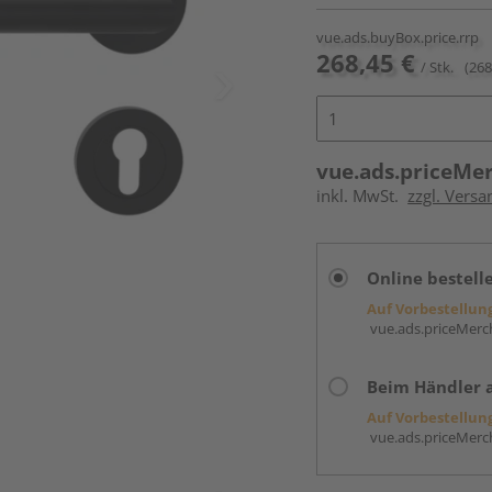
vue.ads.buyBox.price.rrp
268,45 €
/ Stk.
(268
vue.ads.priceMe
inkl. MwSt.
zzgl. Versa
Online bestell
Auf Vorbestellun
vue.ads.priceMerch
Beim Händler 
Auf Vorbestellun
vue.ads.priceMerch