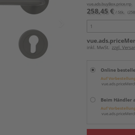
vue.ads.buyBox.price.rrp
258,45 €
/ Stk.
(258
vue.ads.priceMe
inkl. MwSt.
zzgl. Versa
Online bestell
Auf Vorbestellun
vue.ads.priceMerch
Beim Händler 
Auf Vorbestellun
vue.ads.priceMerch