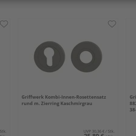
Griffwerk Kombi-Innen-Rosettensatz
Gr
rund m. Zierring Kaschmirgrau
88
38
 Stk.
UVP
30,36 €
/ Stk.
25,80 €