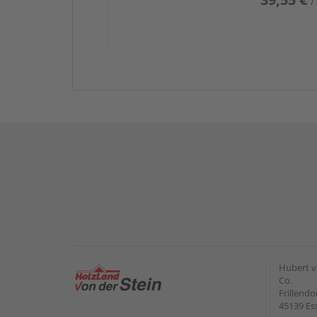
/
Hubert v
Co.
Frillendo
45139 Es