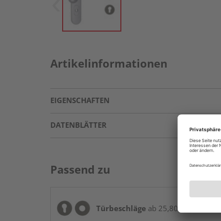
Artikelinformationen
EIGENSCHAFTEN
DATENBLÄTTER
Passend zu
Türbeschläge
ab 25,80 € / Stk.