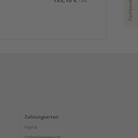
Fachberatung
/ Stk.
Zahlungsarten
PayPal
Onlineüberweisung