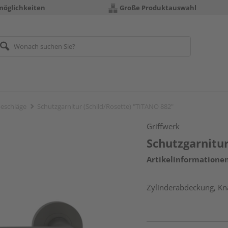
möglichkeiten
Große Produktauswahl
eschläge
Schutzgarnitur (Schild/Rosette) "TITANO 882"
Griffwerk
Schutzgarnitur
Artikelinformatione
Zylinderabdeckung, Kna