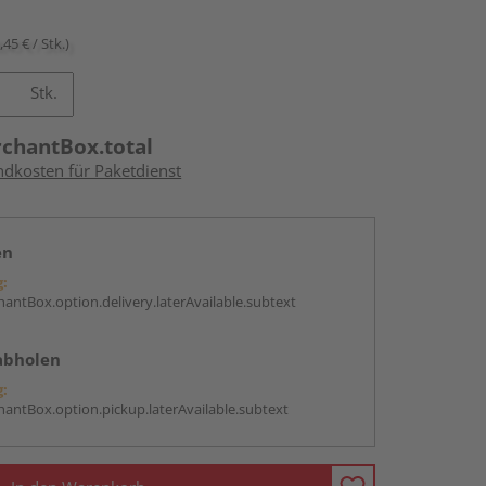
,45 € / Stk.)
Stk.
rchantBox.total
ndkosten für Paketdienst
en
g:
antBox.option.delivery.laterAvailable.subtext
abholen
g:
antBox.option.pickup.laterAvailable.subtext