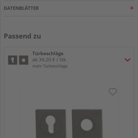
DATENBLÄTTER
Passend zu
Türbeschläge
ab 34,20 € / Stk.
mehr Türbeschläge
Gr
TI
Zy
Ede