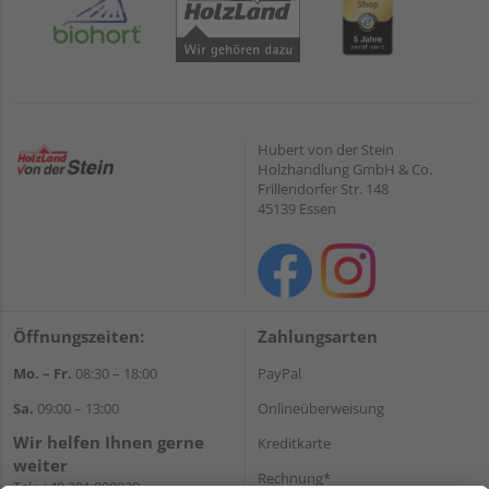
Hubert von der Stein
Holzhandlung GmbH & Co.
Frillendorfer Str. 148
45139 Essen
Öffnungszeiten:
Zahlungsarten
Mo. – Fr.
08:30 – 18:00
PayPal
Sa.
09:00 – 13:00
Onlineüberweisung
Wir helfen Ihnen gerne
Kreditkarte
weiter
Rechnung*
Tel.:
+49 201 898020