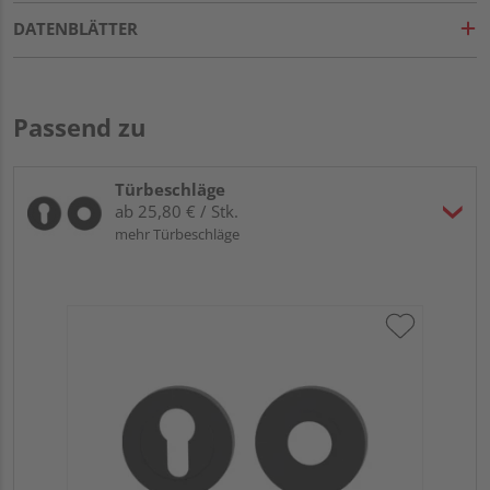
DATENBLÄTTER
Passend zu
Türbeschläge
ab 25,80 € / Stk.
mehr Türbeschläge
Gr
TI
Zy
Ede