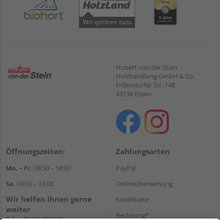
Hubert von der Stein
Holzhandlung GmbH & Co.
Frillendorfer Str. 148
45139 Essen
Öffnungszeiten:
Zahlungsarten
Mo. – Fr.
08:30 – 18:00
PayPal
Sa.
09:00 – 13:00
Onlineüberweisung
Wir helfen Ihnen gerne
Kreditkarte
weiter
Rechnung*
Tel.:
+49 201 898020