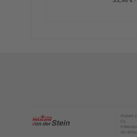
/
Hubert v
Co.
Frillendo
45139 Es