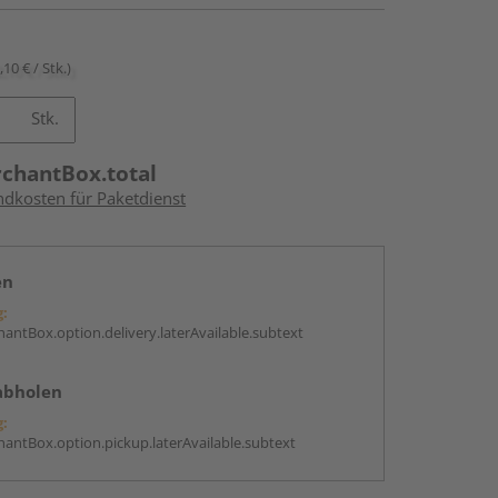
,10 € / Stk.)
Stk.
rchantBox.total
ndkosten für Paketdienst
en
g:
antBox.option.delivery.laterAvailable.subtext
abholen
g:
antBox.option.pickup.laterAvailable.subtext