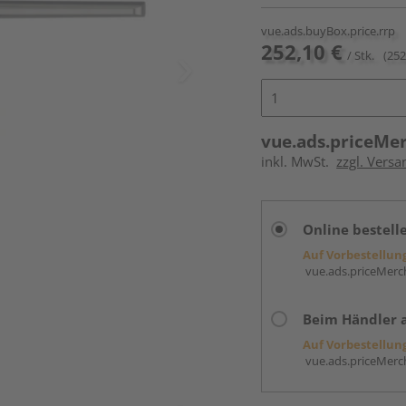
vue.ads.buyBox.price.rrp
252,10 €
/ Stk.
(252
vue.ads.priceMe
inkl. MwSt.
zzgl. Versa
Online bestell
Auf Vorbestellun
vue.ads.priceMerch
Beim Händler 
Auf Vorbestellun
vue.ads.priceMerch