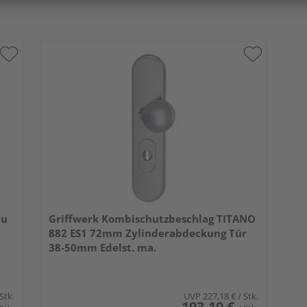
au
Griffwerk Kombischutzbeschlag TITANO
882 ES1 72mm Zylinderabdeckung Tür
38-50mm Edelst. ma.
 Stk.
UVP
227,18 €
/ Stk.
193,10 €