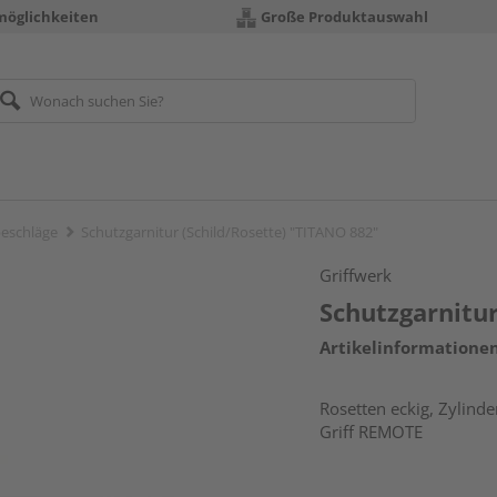
möglichkeiten
Große Produktauswahl
eschläge
Schutzgarnitur (Schild/Rosette) "TITANO 882"
Griffwerk
Schutzgarnitur
Artikelinformatione
Rosetten eckig, Zylind
Griff REMOTE