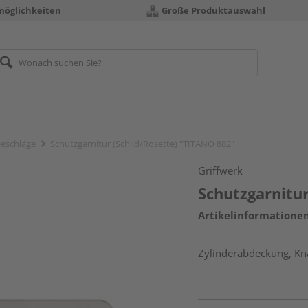
möglichkeiten
Große Produktauswahl
eschläge
Schutzgarnitur (Schild/Rosette) "TITANO 882"
Griffwerk
Schutzgarnitur
Artikelinformatione
Zylinderabdeckung, Kna