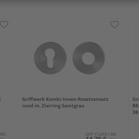
R
Griffwerk Kombi-Innen-Rosettensatz
Gr
rund m. Zierring Samtgrau
88
38
 Stk.
UVP
17,29 €
/ Stk.
14,70 €