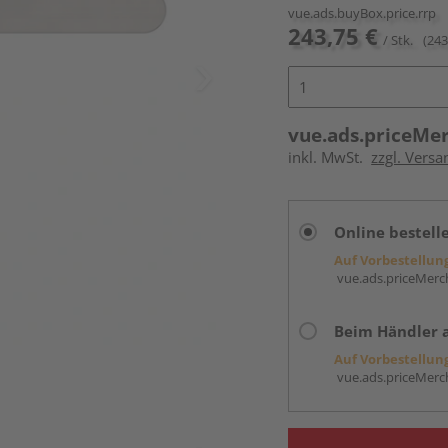
vue.ads.buyBox.price.rrp
243,75 €
/ Stk.
(243
vue.ads.priceMe
inkl. MwSt.
zzgl. Versa
Online bestell
Auf Vorbestellun
vue.ads.priceMerch
Beim Händler 
Auf Vorbestellun
vue.ads.priceMerch