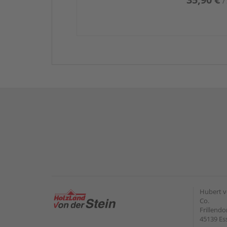
/
Hubert v
Co.
Frillendo
45139 Es