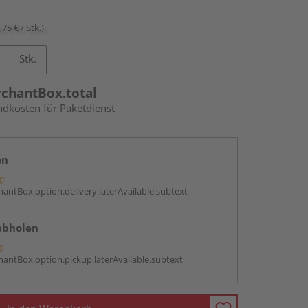
,75 € / Stk.)
Stk.
rchantBox.total
ndkosten für Paketdienst
en
g:
antBox.option.delivery.laterAvailable.subtext
abholen
g:
antBox.option.pickup.laterAvailable.subtext