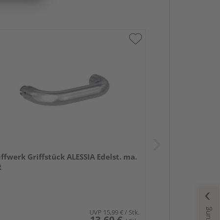
iffwerk Griffstück ALESSIA Edelst. ma.
R
UVP
15,99 €
/ Stk.
13,60 €