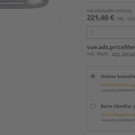
vue.ads.buyBox.price.rrp
221,40 €
/ Stk.
(221
vue.ads.priceMe
inkl. MwSt.
zzgl. Versa
Online bestell
Auf Vorbestellun
vue.ads.priceMerch
Beim Händler 
Auf Vorbestellun
vue.ads.priceMerch