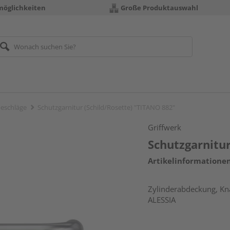
möglichkeiten
Große Produktauswahl
eschläge
Schutzgarnitur (Schild/Rosette) "TITANO 882"
Griffwerk
Schutzgarnitur
Artikelinformatione
Zylinderabdeckung, Knau
ALESSIA