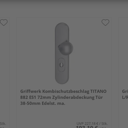
Griffwerk Kombischutzbeschlag TITANO
Gr
882 ES1 72mm Zylinderabdeckung Tür
L/
38-50mm Edelst. ma.
 Stk.
UVP
227,18 €
/ Stk.
193,10 €