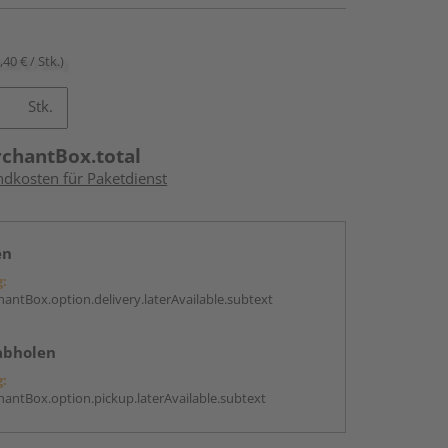
,40 € / Stk.)
Stk.
rchantBox.total
ndkosten für Paketdienst
en
g:
antBox.option.delivery.laterAvailable.subtext
abholen
g:
antBox.option.pickup.laterAvailable.subtext