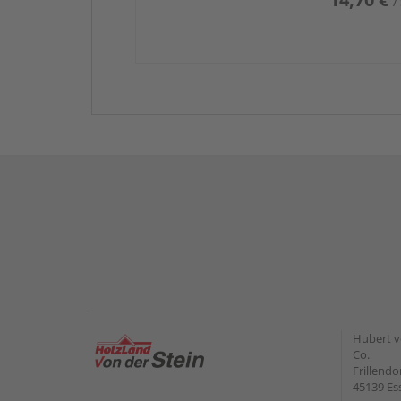
/
Hubert v
Co.
Frillendo
45139 Es