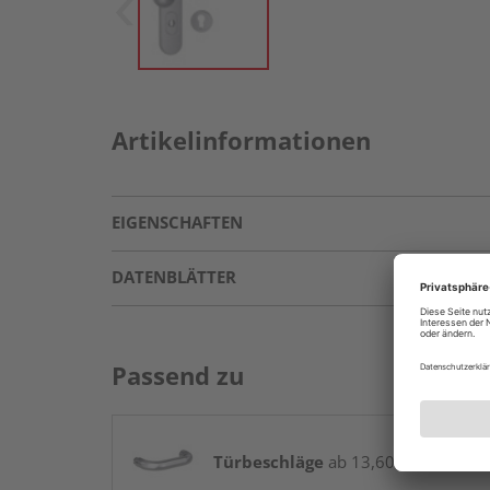
Artikelinformationen
EIGENSCHAFTEN
DATENBLÄTTER
Passend zu
Türbeschläge
ab 13,60 € / Stk.